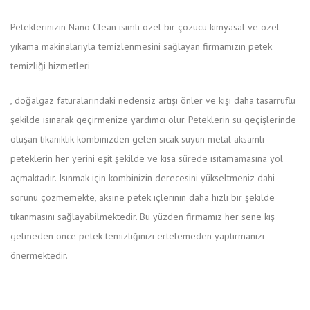
Peteklerinizin Nano Clean isimli özel bir çözücü kimyasal ve özel
yıkama makinalarıyla temizlenmesini sağlayan firmamızın petek
temizliği hizmetleri
KÃ¶p
, doğalgaz faturalarındaki nedensiz artışı önler ve kışı daha tasarruflu
Levitra
şekilde ısınarak geçirmenize yardımcı olur. Peteklerin su geçişlerinde
with
oluşan tıkanıklık kombinizden gelen sıcak suyun metal aksamlı
Dapoxetine
peteklerin her yerini eşit şekilde ve kısa sürede ısıtamamasına yol
Receptfritt
açmaktadır. Isınmak için kombinizin derecesini yükseltmeniz dahi
sorunu çözmemekte, aksine petek içlerinin daha hızlı bir şekilde
tıkanmasını sağlayabilmektedir. Bu yüzden firmamız her sene kış
gelmeden önce petek temizliğinizi ertelemeden yaptırmanızı
önermektedir.