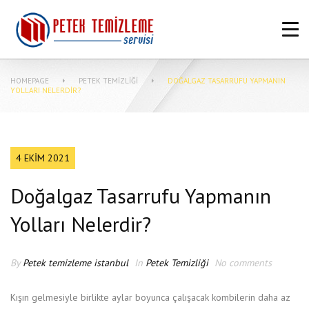
ANASAYFA
HAKKIMIZDA
HOMEPAGE
PETEK TEMIZLIĞI
DOĞALGAZ TASARRUFU YAPMANIN
PETEK TEMIZLEME FIYATLARI
YOLLARI NELERDIR?
MERKEZI SISTEM TEMIZLIĞI NASIL
YAPILIR?
4 EKIM 2021
MAKINASIZ PETEK TEMIZLEME
Doğalgaz Tasarrufu Yapmanın
İLETIŞIM
Yolları Nelerdir?
By
Petek temizleme istanbul
In
Petek Temizliği
No comments
Kışın gelmesiyle birlikte aylar boyunca çalışacak kombilerin daha az