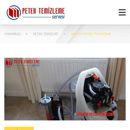
ANASAYFA
HAKKIMIZDA
HOMEPAGE
PETEK TEMIZLIĞI
SARIYER PETEK TEMIZLEME
PETEK TEMIZLEME FIYATLARI
MERKEZI SISTEM TEMIZLIĞI NASIL
YAPILIR?
MAKINASIZ PETEK TEMIZLEME
İLETIŞIM