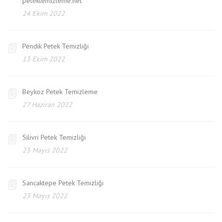
petektemizleme.net
24 Ekim 2022
Pendik Petek Temizliği
13 Ekim 2022
Beykoz Petek Temizleme
27 Haziran 2022
Silivri Petek Temizliği
23 Mayıs 2022
Sancaktepe Petek Temizliği
23 Mayıs 2022