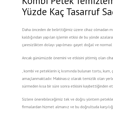
Kombi Petek Temizleme
Yüzde Kaç Tasarruf Sa
Daha önceden de belirttiğimiz üzere cihaz olmadan m
kaldığından yapılan işlemin etkisi de bu yönde azalara
çaresizlikten dolayı yapılması gayet doğal ve normal 
Ancak günümüzde önemini ve etkisini yitirmiş olan cih
Kup
, kombi ve peteklerin iç kısmında bulunan tortu, kum, 
KamagrÄ™
amaçlanmaktadır. Makinasız olarak temizlik olan yerle
bez
sürmeden kısa bir süre sonra etkisini kaybettiğinden etk
recepty
Sizlere önerebileceğimiz tek ve doğru yöntem petekleri
firmalardan hizmet almanız ve bu doğrultuda karşılığ