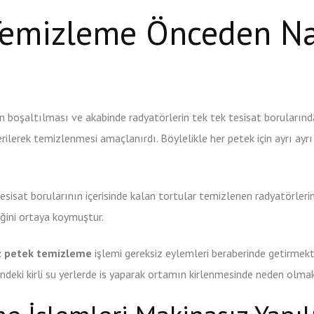
Temizleme Önceden Na
un boşaltılması ve akabinde radyatörlerin tek tek tesisat boruların
rilerek temizlenmesi amaçlanırdı. Böylelikle her petek için ayrı ayrı 
esisat borularının içerisinde kalan tortular temizlenen radyatörlerin 
eğini ortaya koymuştur.
z petek temizleme
işlemi gereksiz eylemleri beraberinde getirmekt
indeki kirli su yerlerde is yaparak ortamın kirlenmesinde neden olma