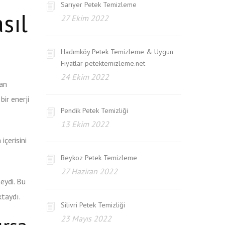
Sarıyer Petek Temizleme
sıl
27 Ekim 2022
Hadımköy Petek Temizleme & Uygun
Fiyatlar petektemizleme.net
24 Ekim 2022
dan
bir enerji
Pendik Petek Temizliği
13 Ekim 2022
içerisini
Beykoz Petek Temizleme
27 Haziran 2022
eydi. Bu
ktaydı.
Silivri Petek Temizliği
23 Mayıs 2022