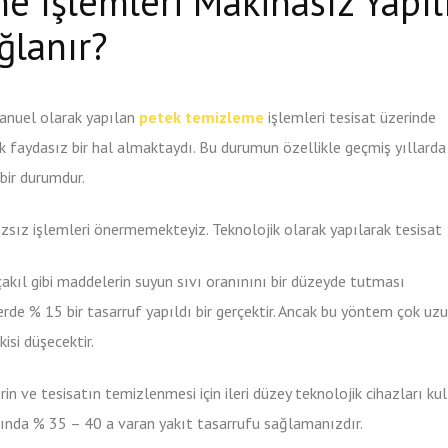
 İşlemleri Makinasız Yapıl
ğlanır?
anuel olarak yapılan
petek temizleme
işlemleri tesisat üzerinde
k faydasız bir hal almaktaydı. Bu durumun özellikle geçmiş yıllarda
bir durumdur.
azsız işlemleri önermemekteyiz. Teknolojik olarak yapılarak tesisat
çakıl gibi maddelerin suyun sıvı oranınını bir düzeyde tutması
rde % 15 bir tasarruf yapıldı bir gerçektir. Ancak bu yöntem çok uz
isi düşecektir.
n ve tesisatın temizlenmesi için ileri düzey teknolojik cihazları ku
ında % 35 – 40 a varan yakıt tasarrufu sağlamanızdır.