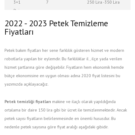
3+1
7
250 Lira -350 Lira
Daire
2022 - 2023 Petek Temizleme
Müstakil
10
300 Lira -349 Lira
Fiyatları
Ev
Petek bakım fiyatları her sene farklılık gösteren hizmet ve modern
Villa
12
500 Lira -600 Lira
robotlarla yapılan bir eylemdir. Bu farklılıklar il , ilçe yada verilen
hizmet şartlarına göre değişebilir. Fiyatların hem ekonomik hemde
bütçe ekonomisine en uygun olması adına 2020 fiyat listesini bu
yazımızda açıklayacağız.
Petek temizliği fiyatları
makine ve ilaçlı olarak yapıldığında
ortalama bir daire 150 lira gibi bir ücret ile temizlenmektedir. Ancak
petek sayısı fiyatların belirlenmesinde en önemli hususdur. Bu
nedenle petek sayısına göre fiyat aralığı aşağıdaki gibidir.