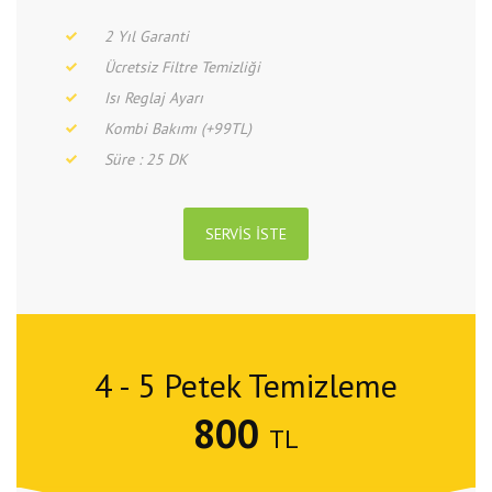
2 Yıl Garanti
Ücretsiz Filtre Temizliği
Isı Reglaj Ayarı
Kombi Bakımı (+99TL)
Süre : 25 DK
SERVIS İSTE
4 - 5 Petek Temizleme
800
TL