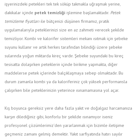
işyerinizdeki petekleri tek tek söküp takmakla uğraşmak yerine,
dakikalar içinde
petek temizliği
işlemine başlamaktadır.
Petek
temizleme fiyatları
ile bütçenizi düşünen firmamız, pratik
uygulamalarıyla peteklerinizi size en az zahmeti verecek şekilde
temizliyor. Kombi ve kalorifer sistemleri mekanı ısıtmak için şebeke
suyunu kullanır ve artık herkes tarafından bilindiği üzere şebeke
sularında yoğun miktarda kireç vardır. Şebeke suyundaki bu kireç
tesisatta dolaşırken peteklerin içinde birikme yapmakta, diğer
maddelerse petek içlerinde balçıklaşmaya sebep olmaktadır. Bu
durum zamanla kombi ya da kaloriferiniz çok yüksek performansla
çalışırken bile peteklerinizin yeterince ısınamamasına yol açar.
Kış boyunca gereksiz yere daha fazla yakıt ve doğalgaz harcamanıza
karşın dilediğiniz gibi, konforlu bir şekilde ısınamıyor iseniz
profesyonel çözümlerimiz'den yararlanmak için bizimle iletişime
geçmeniz zamanı gelmiş demektir. Yakıt sarfiyatında hatırı sayılır