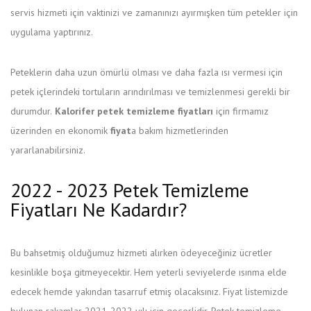
servis hizmeti için vaktinizi ve zamanınızı ayırmışken tüm petekler için
uygulama yaptırınız.
Peteklerin daha uzun ömürlü olması ve daha fazla ısı vermesi için
petek içlerindeki tortuların arındırılması ve temizlenmesi gerekli bir
durumdur.
Kalorifer petek temizleme fiyatları
için firmamız
üzerinden en ekonomik
fiyat
a bakım hizmetlerinden
yararlanabilirsiniz.
2022 - 2023 Petek Temizleme
Fiyatları Ne Kadardır?
Bu bahsetmiş olduğumuz hizmeti alırken ödeyeceğiniz ücretler
kesinlikle boşa gitmeyecektir. Hem yeterli seviyelerde ısınma elde
edecek hemde yakından tasarruf etmiş olacaksınız. Fiyat listemizde
bulunan rakamlar 2021-2022 yılı için geçerlidir. Petek temizleme