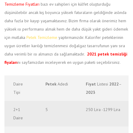
Temizleme Fiyatları
bazı ev sahipleri için külfet oluşturduğu
düşünülebilir ancak kış boyunca yüksek faturaların geldiğinde aslında
daha fazla bir kayıp yaşamaktasınız. Bizim firma olarak önerimiz hem
yüksek ısı performansı almak hem de daha düşük yakıt gideri ödemek
için mutlaka
Petek Temizleme
yaptırmanızdır. Kalorifer peteklerinin
uygun ücretler karılığı temizlenmesi doğalgaz tasarrufunun yanı sıra
daha verimli bir ısı almanızı da sağlamaktadır.
2021 petek temizliği
fiyaları
nı sayfamızdan inceleyerek en uygun paketi seçebilirsiniz.
Daire
Petek
Adedi
Fiyat
Listesi
2022
–
Tipi
2023
2+1
5
250 Lira -1299 Lira
Daire