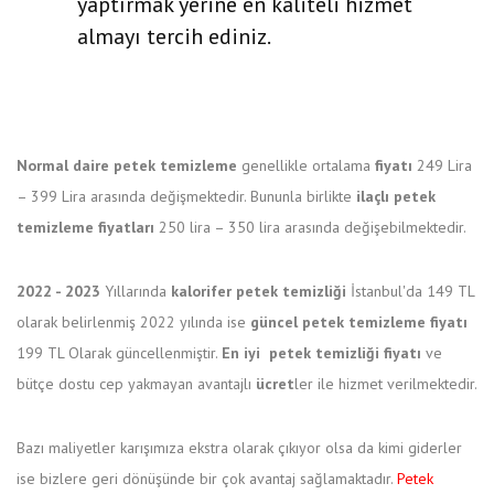
yaptırmak yerine en kaliteli hizmet
almayı tercih ediniz.
Normal daire petek temizleme
genellikle ortalama
fiyatı
249 Lira
– 399 Lira arasında değişmektedir. Bununla birlikte
ilaçlı petek
temizleme fiyatları
250 lira – 350 lira arasında değişebilmektedir.
2022 - 2023
Yıllarında
kalorifer petek temizliği
İstanbul'da 149 TL
olarak belirlenmiş 2022 yılında ise
güncel petek temizleme fiyatı
199 TL Olarak güncellenmiştir.
En iyi petek temizliği fiyatı
ve
bütçe dostu cep yakmayan avantajlı
ücret
ler ile hizmet verilmektedir.
Bazı maliyetler karışımıza ekstra olarak çıkıyor olsa da kimi giderler
ise bizlere geri dönüşünde bir çok avantaj sağlamaktadır.
Petek