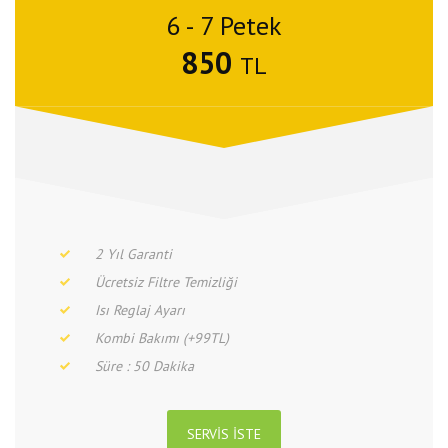
6 - 7 Petek
850
TL
2 Yıl Garanti
Ücretsiz Filtre Temizliği
Isı Reglaj Ayarı
Kombi Bakımı (+99TL)
Süre : 50 Dakika
SERVIS İSTE