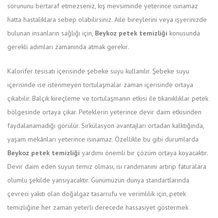
sorununu bertaraf etmezseniz, kış mevsiminde yeterince ısınamaz
hatta hastalıklara sebep olabilirsiniz. Aile bireylerini veya işyerinizde
bulunan insanların sağlığı için,
Beykoz petek temizliği
konusunda
gerekli adımları zamanında atmak gerekir.
Kalorifer tesisatı içerisinde şebeke suyu kullanılır. Şebeke suyu
içerisinde ise istenmeyen tortulaşmalar zaman içerisinde ortaya
çıkabilir. Balçık kireçleme ve tortulaşmanın etkisi ile tıkanıklıklar petek
bölgesinde ortaya çıkar. Peteklerin yeterince devir daim etkisinden
faydalanamadığı görülür. Sirkülasyon avantajları ortadan kalktığında,
yaşam mekânları yeterince ısınamaz. Özellikle bu gibi durumlarda
Beykoz petek temizliği
yardımı önemli bir çözüm ortaya koyacaktır.
Devir daim eden suyun temiz olması, ısı randımanını artırıp faturalara
olumlu şekilde yansıyacaktır. Günümüzün dünya standartlarında
çevreci yakıtı olan doğalgaz tasarrufu ve verimlilik için, petek
temizliğine her zaman yeterli derecede hassasiyet göstermek