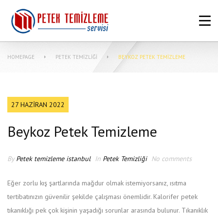
ANASAYFA
HAKKIMIZDA
HOMEPAGE
PETEK TEMIZLIĞI
BEYKOZ PETEK TEMIZLEME
PETEK TEMIZLEME FIYATLARI
MERKEZI SISTEM TEMIZLIĞI NASIL
YAPILIR?
27 HAZIRAN 2022
MAKINASIZ PETEK TEMIZLEME
Beykoz Petek Temizleme
İLETIŞIM
By
Petek temizleme istanbul
In
Petek Temizliği
No comments
Eğer zorlu kış şartlarında mağdur olmak istemiyorsanız, ısıtma
tertibatınızın güvenilir şekilde çalışması önemlidir. Kalorifer petek
tıkanıklığı pek çok kişinin yaşadığı sorunlar arasında bulunur. Tıkanıklık