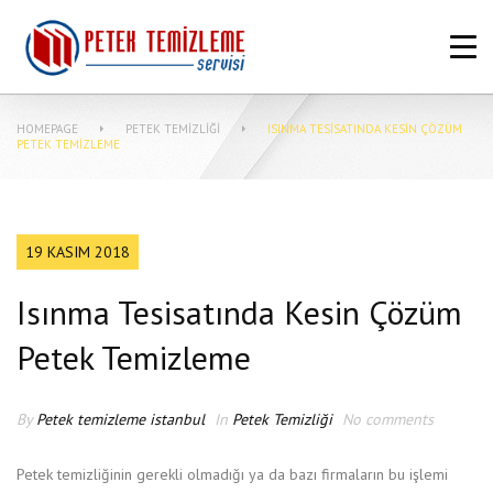
ANASAYFA
HAKKIMIZDA
HOMEPAGE
PETEK TEMIZLIĞI
ISINMA TESISATINDA KESIN ÇÖZÜM
PETEK TEMIZLEME FIYATLARI
PETEK TEMIZLEME
MERKEZI SISTEM TEMIZLIĞI NASIL
YAPILIR?
19 KASIM 2018
MAKINASIZ PETEK TEMIZLEME
Isınma Tesisatında Kesin Çözüm
İLETIŞIM
Petek Temizleme
By
Petek temizleme istanbul
In
Petek Temizliği
No comments
Petek temizliğinin gerekli olmadığı ya da bazı firmaların bu işlemi