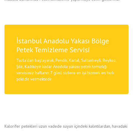
İstanbul Anadolu Yakası Bölge
Petek Temizleme Servisi
Tuzla'dan başlayarak, Pendik, Kartal, Sultanbeyli, Beykoz,
Şile, Kadıköye kadar Anadolu yakası petek temizliği
servisimiz haftanın 7 günü sizlere en iyi hizmeti en hızlı
şekilde vermektedir.
Kalorifer petekleri uzun vadede suyun içindeki kalıntılardan, havadaki