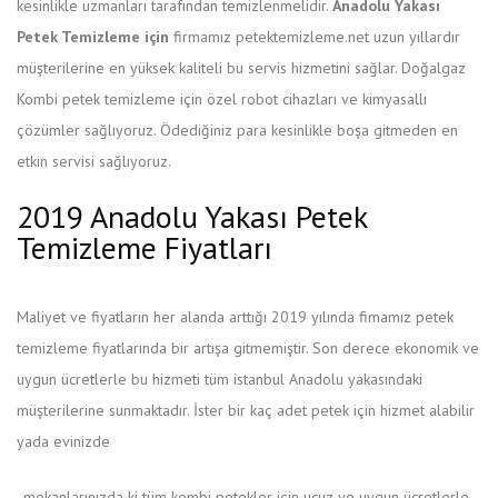
kesinlikle uzmanları tarafından temizlenmelidir.
Anadolu Yakası
Petek Temizleme için
firmamız petektemizleme.net uzun yıllardır
müşterilerine en yüksek kaliteli bu servis hizmetini sağlar. Doğalgaz
Kombi petek temizleme için özel robot cihazları ve kimyasallı
çözümler sağlıyoruz. Ödediğiniz para kesinlikle boşa gitmeden en
etkin servisi sağlıyoruz.
2019 Anadolu Yakası Petek
Temizleme Fiyatları
Maliyet ve fiyatların her alanda arttığı 2019 yılında fimamız petek
temizleme fiyatlarında bir artışa gitmemiştir. Son derece ekonomik ve
uygun ücretlerle bu hizmeti tüm istanbul Anadolu yakasındaki
müşterilerine sunmaktadır. İster bir kaç adet petek için hizmet alabilir
yada evinizde
koupit-
, mekanlarınızda ki tüm kombi petekler için ucuz ve uygun ücretlerle