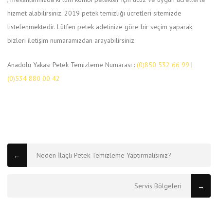
pilulky.com
hizmet alabilirsiniz. 2019 petek temizliği ücretleri sitemizde
listelenmektedir. Lütfen petek adetinize göre bir seçim yaparak
bizleri iletişim numaramızdan arayabilirsiniz.
Anadolu Yakası Petek Temizleme Numarası :
(0)850 532 66 99
|
(0)534 880 00 42
Neden İlaçlı Petek Temizleme Yaptırmalısınız?
←
Servis Bölgeleri
→