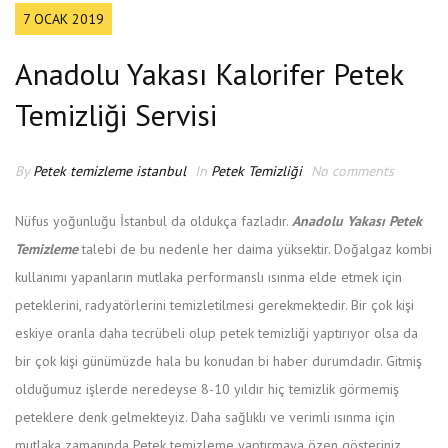
7 OCAK 2019
Anadolu Yakası Kalorifer Petek
Temizliği Servisi
By
Petek temizleme istanbul
In
Petek Temizliği
No comments
Nüfus yoğunluğu İstanbul da oldukça fazladır.
Anadolu Yakası Petek
Temizleme
talebi de bu nedenle her daima yüksektir. Doğalgaz kombi
kullanımı yapanların mutlaka performanslı ısınma elde etmek için
peteklerini, radyatörlerini temizletilmesi gerekmektedir. Bir çok kişi
eskiye oranla daha tecrübeli olup petek temizliği yaptırıyor olsa da
bir çok kişi günümüzde hala bu konudan bi haber durumdadır. Gitmiş
olduğumuz işlerde neredeyse 8-10 yıldır hiç temizlik görmemiş
peteklere denk gelmekteyiz. Daha sağlıklı ve verimli ısınma için
mutlaka zamanında Petek temizleme yaptırmaya özen gösteriniz.