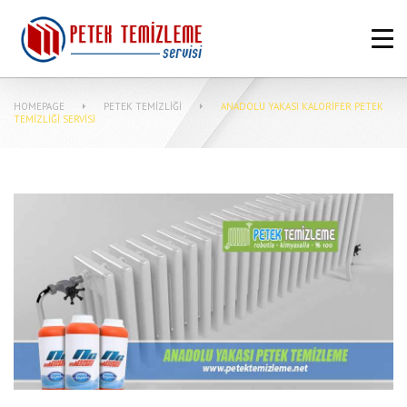
ANASAYFA
HAKKIMIZDA
HOMEPAGE
PETEK TEMIZLIĞI
ANADOLU YAKASI KALORIFER PETEK
PETEK TEMIZLEME FIYATLARI
TEMIZLIĞI SERVISI
MERKEZI SISTEM TEMIZLIĞI NASIL
YAPILIR?
MAKINASIZ PETEK TEMIZLEME
İLETIŞIM