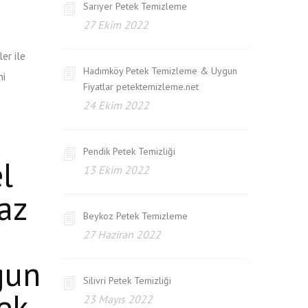
Sarıyer Petek Temizleme
27 Ekim 2022
er ile
Hadımköy Petek Temizleme & Uygun
ni
Fiyatlar petektemizleme.net
24 Ekim 2022
Pendik Petek Temizliği
l
13 Ekim 2022
az
Beykoz Petek Temizleme
27 Haziran 2022
gun
Silivri Petek Temizliği
ek
23 Mayıs 2022