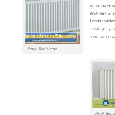
olmasına ve sı
Makinası
ile i
Petektemizleme
karşılaşmayaca
istemiyorsanız 
Petek Temizleme
Petek temiz