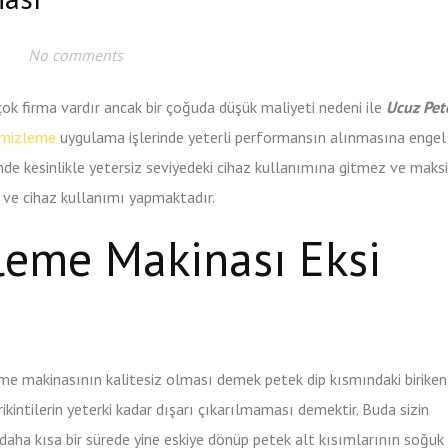
No comments
 çok firma vardır ancak bir çoğuda düşük maliyeti nedeni ile
Ucuz Pet
emizleme
uygulama işlerinde yeterli performansın alınmasına engel
inde kesinlikle yetersiz seviyedeki cihaz kullanımına gitmez ve ma
m ve cihaz kullanımı yapmaktadır.
leme Makinası Eksi
e makinasının kalitesiz olması demek petek dip kısmındaki biriken
rikintilerin yeterki kadar dışarı çıkarılmaması demektir. Buda sizin
daha kısa bir sürede yine eskiye dönüp petek alt kısımlarının soğuk