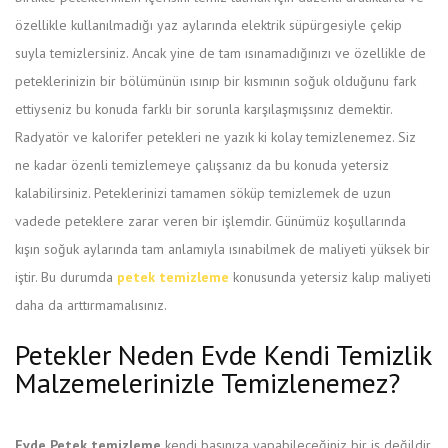
özellikle kullanılmadığı yaz aylarında elektrik süpürgesiyle çekip
suyla temizlersiniz. Ancak yine de tam ısınamadığınızı ve özellikle de
peteklerinizin bir bölümünün ısınıp bir kısmının soğuk olduğunu fark
ettiyseniz bu konuda farklı bir sorunla karşılaşmışsınız demektir.
Radyatör ve kalorifer petekleri ne yazık ki kolay temizlenemez. Siz
ne kadar özenli temizlemeye çalışsanız da bu konuda yetersiz
kalabilirsiniz. Peteklerinizi tamamen söküp temizlemek de uzun
vadede peteklere zarar veren bir işlemdir. Günümüz koşullarında
kışın soğuk aylarında tam anlamıyla ısınabilmek de maliyeti yüksek bir
iştir. Bu durumda
petek temizleme
konusunda yetersiz kalıp maliyeti
daha da arttırmamalısınız.
Petekler Neden Evde Kendi Temizlik
Malzemelerinizle Temizlenemez?
Evde Petek temizleme
kendi başınıza yapabileceğiniz bir iş değildir.