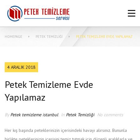
ANASAYFA
HAKKIMIZDA
HOMEPAGE
PETEK TEMIZLIĞI
PETEK TEMIZLEME EVDE YAPILAMAZ
PETEK TEMIZLEME FIYATLARI
MERKEZI SISTEM TEMIZLIĞI NASIL
YAPILIR?
4 ARALIK 2018
MAKINASIZ PETEK TEMIZLEME
Petek Temizleme Evde
İLETIŞIM
Yapılamaz
By
Petek temizleme istanbul
In
Petek Temizliği
No comments
Her kış başında peteklerinizin içerisindeki havayı alırsınız. Bununla
birlikte peteklerinizin içerisini temiz tutmak için düzenli aralıklarla ve