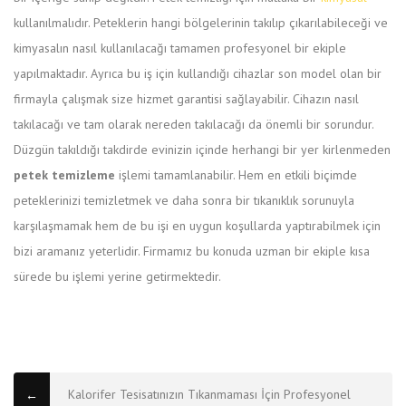
kullanılmalıdır. Peteklerin hangi bölgelerinin takılıp çıkarılabileceği ve
kimyasalın nasıl kullanılacağı tamamen profesyonel bir ekiple
yapılmaktadır. Ayrıca bu iş için kullandığı cihazlar son model olan bir
firmayla çalışmak size hizmet garantisi sağlayabilir. Cihazın nasıl
takılacağı ve tam olarak nereden takılacağı da önemli bir sorundur.
Düzgün takıldığı takdirde evinizin içinde herhangi bir yer kirlenmeden
petek temizleme
işlemi tamamlanabilir. Hem en etkili biçimde
peteklerinizi temizletmek ve daha sonra bir tıkanıklık sorunuyla
karşılaşmamak hem de bu işi en uygun koşullarda yaptırabilmek için
bizi aramanız yeterlidir. Firmamız bu konuda uzman bir ekiple kısa
sürede bu işlemi yerine getirmektedir.
Kup
Flagyl
bez
Kalorifer Tesisatınızın Tıkanmaması İçin Profesyonel
←
recepty