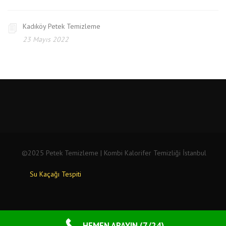
Kadıköy Petek Temizleme
23 Mayıs 2022
©2025 Petek Temizleme | Kombi Kalorifer Temizliği İstanbul
Su Kaçağı Tespiti
HEMEN ARAYIN (7/24)