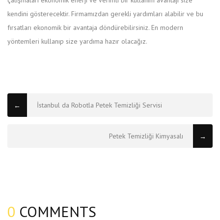
kendini gösterecektir. Firmamızdan gerekli yardımları alabilir ve bu
fırsatları ekonomik bir avantaja döndürebilirsiniz. En modern
yöntemleri kullanıp size yardıma hazır olacağız.
kupbezrecepty.com
İstanbul da Robotla Petek Temizliği Servisi
←
Petek Temizliği Kimyasalı
→
0
COMMENTS