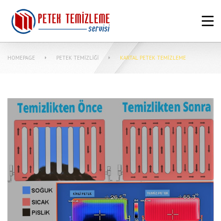
ANASAYFA
HAKKIMIZDA
HOMEPAGE
PETEK TEMIZLIĞI
KARTAL PETEK TEMIZLEME
PETEK TEMIZLEME FIYATLARI
MERKEZI SISTEM TEMIZLIĞI NASIL
YAPILIR?
MAKINASIZ PETEK TEMIZLEME
İLETIŞIM