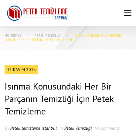
ANASAYFA
HAKKIMIZDA
HOMEPAGE
PETEK TEMIZLIĞI
ISINMA KONUSUNDAKI HER BIR
PETEK TEMIZLEME FIYATLARI
PARÇANIN TEMIZLIĞI İÇIN PETEK TEMIZLEME
MERKEZI SISTEM TEMIZLIĞI NASIL
YAPILIR?
13 KASIM 2018
MAKINASIZ PETEK TEMIZLEME
Isınma Konusundaki Her Bir
İLETIŞIM
Parçanın Temizliği İçin Petek
Temizleme
By
Petek temizleme istanbul
In
Petek Temizliği
No comments