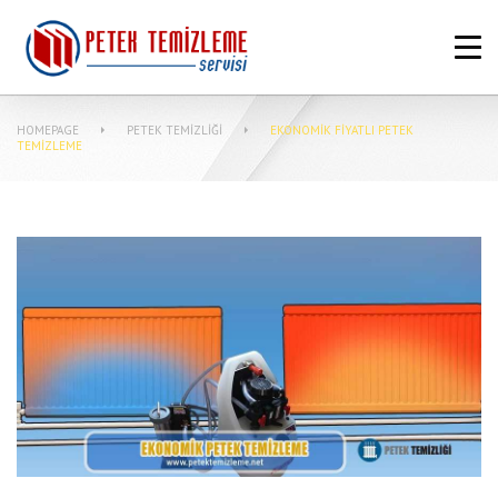
ANASAYFA
HAKKIMIZDA
HOMEPAGE
PETEK TEMIZLIĞI
EKONOMIK FIYATLI PETEK
PETEK TEMIZLEME FIYATLARI
TEMIZLEME
MERKEZI SISTEM TEMIZLIĞI NASIL
YAPILIR?
MAKINASIZ PETEK TEMIZLEME
İLETIŞIM