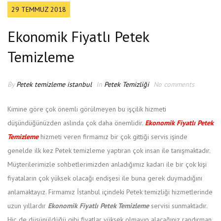
29 TEMMUZ 2018
Ekonomik Fiyatlı Petek
Temizleme
By
Petek temizleme istanbul
In
Petek Temizliği
No comments
Kimine göre çok önemli görülmeyen bu işçilik hizmeti
düşündüğünüzden aslında çok daha önemlidir.
Ekonomik Fiyatlı Petek
Temizleme
hizmeti veren firmamız bir çok gittiği servis işinde
genelde ilk kez Petek temizleme yaptıran çok insan ile tanışmaktadır.
Müşterilerimizle sohbetlerimizden anladığımız kadarı ile bir çok kişi
fiyataların çok yüksek olacağı endişesi ile buna gerek duymadığını
anlamaktayız. Firmamız İstanbul içindeki Petek temizliği hizmetlerinde
uzun yıllardır
Ekonomik Fiyatlı Petek Temizleme
servisi sunmaktadır.
Hiç de düşünüldüğü gibi fiyatlar yüksek olmayıp alacağınız randırman