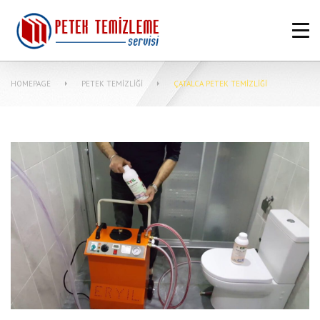
ANASAYFA
HAKKIMIZDA
HOMEPAGE
PETEK TEMIZLIĞI
ÇATALCA PETEK TEMIZLIĞI
PETEK TEMIZLEME FIYATLARI
MERKEZI SISTEM TEMIZLIĞI NASIL
YAPILIR?
MAKINASIZ PETEK TEMIZLEME
İLETIŞIM