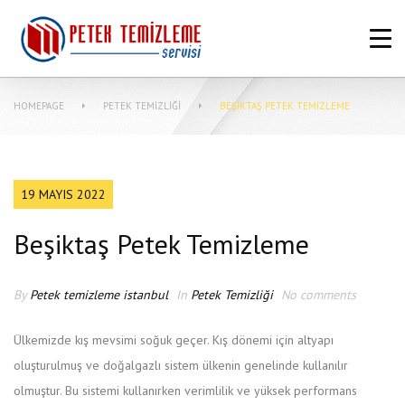
ANASAYFA
HAKKIMIZDA
HOMEPAGE
PETEK TEMIZLIĞI
BEŞIKTAŞ PETEK TEMIZLEME
PETEK TEMIZLEME FIYATLARI
MERKEZI SISTEM TEMIZLIĞI NASIL
YAPILIR?
19 MAYIS 2022
MAKINASIZ PETEK TEMIZLEME
Beşiktaş Petek Temizleme
İLETIŞIM
By
Petek temizleme istanbul
In
Petek Temizliği
No comments
Ülkemizde kış mevsimi soğuk geçer. Kış dönemi için altyapı
oluşturulmuş ve doğalgazlı sistem ülkenin genelinde kullanılır
olmuştur. Bu sistemi kullanırken verimlilik ve yüksek performans