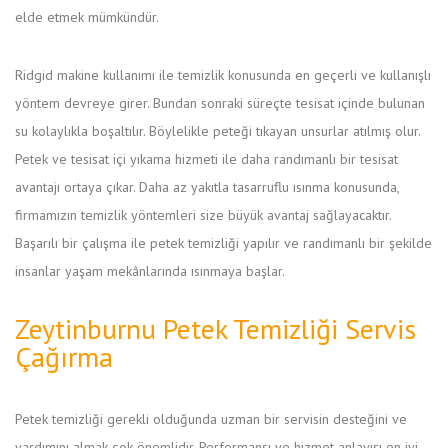
elde etmek mümkündür.
Ridgid makine kullanımı ile temizlik konusunda en geçerli ve kullanışlı
yöntem devreye girer. Bundan sonraki süreçte tesisat içinde bulunan
su kolaylıkla boşaltılır. Böylelikle peteği tıkayan unsurlar atılmış olur.
Petek ve tesisat içi yıkama hizmeti ile daha randımanlı bir tesisat
avantajı ortaya çıkar. Daha az yakıtla tasarruflu ısınma konusunda,
firmamızın temizlik yöntemleri size büyük avantaj sağlayacaktır.
Başarılı bir çalışma ile petek temizliği yapılır ve randımanlı bir şekilde
insanlar yaşam mekânlarında ısınmaya başlar.
Zeytinburnu Petek Temizliği Servis
Çağırma
Petek temizliği gerekli olduğunda uzman bir servisin desteğini ve
yardımını almak çok önemlidir. Performansı ve hizmet anlayışı en iyi