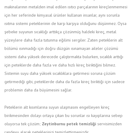
makinalarının metalden imal edilen ısıtıcı parçalarının kireçlenmemesi
için her seferinde kimyasal ürünler kullanan insanlar, aynı sorunla
ısıtma sistemi peteklerinin de karşı karşıya olduğunu düşünmez. Oysa
şebeke suyunun sıcaklığı arttıkça çözünmüş haldeki kireç, metal
yüzeylere daha fazla tutunma eğilimi sergiler. Zaten peteklerin alt
bölümü ısınmadığı için doğru düzgün ısınamayan aileler çözümü
sistemi daha yüksek derecede çalıştırmakta bulurken, sıcaklık arttığı
için peteklerde daha fazla ve daha hızlı kireç biriktiğini bilmez.
Sistemin suyu daha yüksek sıcaklıklara getirmesi soruna çözüm
getirmediği gibi, peteklerde daha da fazla kireç biriktiği için sadece
problemin daha da büyümesini sağlar.
Peteklerin alt kısımlarına suyun ulaşmasını engelleyen kireç
birikmesinden dolayı ortaya çıkan bu sorunlar ısı kayıplarına sebep
oluyorsa tek çözüm;
Zeytinburnu petek temizliği
servisimizden
randevu alarak peteklerinizi temizlettirmenizdir.