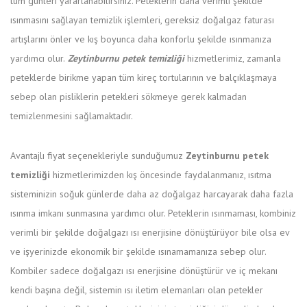
tüm günleri yararlanabilirsiniz. Peteklerin daha verimli şekilde
ısınmasını sağlayan temizlik işlemleri, gereksiz doğalgaz faturası
artışlarını önler ve kış boyunca daha konforlu şekilde ısınmanıza
yardımcı olur.
Zeytinburnu petek temizliği
hizmetlerimiz, zamanla
peteklerde birikme yapan tüm kireç tortularının ve balçıklaşmaya
sebep olan pisliklerin petekleri sökmeye gerek kalmadan
temizlenmesini sağlamaktadır.
Avantajlı fiyat seçenekleriyle sunduğumuz
Zeytinburnu petek
temizliği
hizmetlerimizden kış öncesinde faydalanmanız, ısıtma
sisteminizin soğuk günlerde daha az doğalgaz harcayarak daha fazla
ısınma imkanı sunmasına yardımcı olur. Peteklerin ısınmaması, kombiniz
verimli bir şekilde doğalgazı ısı enerjisine dönüştürüyor bile olsa ev
ve işyerinizde ekonomik bir şekilde ısınamamanıza sebep olur.
Kombiler sadece doğalgazı ısı enerjisine dönüştürür ve iç mekanı
kendi başına değil, sistemin ısı iletim elemanları olan petekler