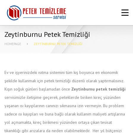
ANASAYFA
HAKKIMIZDA
Zeytinburnu Petek Temizliği
PETEK TEMIZLEME FIYATLARI
HOMEPAGE
ZEYTINBURNU PETEK TEMIZLIĞI
MERKEZI SISTEM TEMIZLIĞI NASIL
YAPILIR?
Ev ve işyerinizdeki ısıtma sistemini tüm kış boyunca en ekonomik
MAKINASIZ PETEK TEMIZLEME
şekilde kullanmak için petek temizliği düzenli olarak yaptırmalısınız.
İLETIŞIM
Kışın soğuk günleri başlamadan önce
Zeytinburnu petek temizliği
servisimizle iletişime geçerek, peteklerde biriken kireç yüzünden
yaşanan ısı kayıplarının canınızı sıkmasına izin vermeyin. Bu problem
sadece ısı kayıpları ve buna bağlı olarak kullanım maliyeti artışlarına
yol açmamakta, kireç birikmesi yüzünden ortaya çıkan tesisat
tıkanıklığı gibi arızalara da neden olabilmektedir. Her yıl bütçenizi