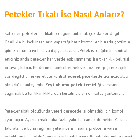
Petekler Tıkalı İse Nasıl Anlarız?
Kalorifer peteklerinin tıkalı olduğunu anlamak çok da zor değildir.
Özellikle bilinçli insanların yapacağı basit kontroller burada çözümle
gitme yolunda iyi bir avantaj yaratacaktır. Petek ısı dağılımını kontrol
ettiğiniz anda petekler her yerde eşit ısınmamış ise tıkanıklık belirtisi
ortaya çıkabilir. Bu durumu kontrol etmek ve gözden geçirmek çok
zor değildir. Herkes eliyle kontrol ederek peteklerde tıkanıklık olup
olmadığını anlayabilir.
Zeytinburnu petek temizliği
servisini
çağırmak bu tür tıkanıklıklardan kurtulmak için en kolay yöntemdir.
Petekler tıkalı olduğunda yeteri derecede ısı olmadığı için kombi
ayarı açılır. Ayarı açmak daha fazla yakıt harcamak demektir. Yüksek
faturalar ve buna rağmen yeterince ısınmama problemi varsa,
peteklerin tıkalı olduğunu yine anlayabilirsiniz. Bu gibi durumları tespit