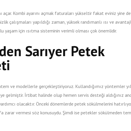
 açar. Kombi ayarını açmak faturaları yükseltir fakat eviniz yine de
izlik çalışmaları yapıldığı zaman, yüksek randımanlı ısı ve avantajl
orlu yaşam için ısıtma sisteminin verimli olması çok önemlidir.
en Sarıyer Petek
ti
ntem ve modellerle gerçekleştiriyoruz. Kullandığımız yöntemler yı
yeye gelmiştir. İrtibat halinde olup hemen servis desteği aldığınız an
yardımcı olacaktır. Önceki dönemlerde petek sökülmelerini hatırlıyo
afa zarar vermesi söz konusuydu. Şimdi ise petekler sökülmeden tem