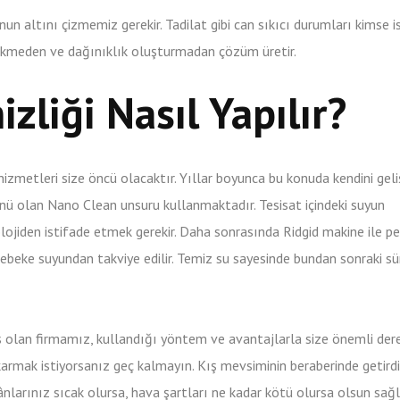
nun altını çizmemiz gerekir. Tadilat gibi can sıkıcı durumları kimse 
ökmeden ve dağınıklık oluşturmadan çözüm üretir.
zliği Nasıl Yapılır?
 hizmetleri size öncü olacaktır. Yıllar boyunca bu konuda kendini geli
ünü olan Nano Clean unsuru kullanmaktadır. Tesisat içindeki suyun
lojiden istifade etmek gerekir. Daha sonrasında Ridgid makine ile p
 şebeke suyundan takviye edilir. Temiz su sayesinde bundan sonraki s
ş olan firmamız, kullandığı yöntem ve avantajlarla size önemli der
çıkarmak istiyorsanız geç kalmayın. Kış mevsiminin beraberinde getird
ânlarınız sıcak olursa, hava şartları ne kadar kötü olursa olsun sağ