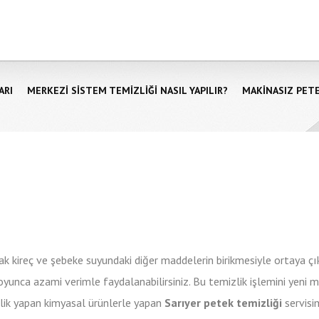
ARI
MERKEZI SISTEM TEMIZLIĞI NASIL YAPILIR?
MAKINASIZ PET
rak kireç ve şebeke suyundaki diğer maddelerin birikmesiyle ortaya ç
oyunca azami verimle faydalanabilirsiniz. Bu temizlik işlemini yeni 
lik yapan kimyasal ürünlerle yapan
Sarıyer petek temizliği
servisi