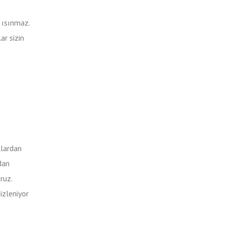
 ısınmaz.
ar sizin
llardan
dan
ruz.
izleniyor