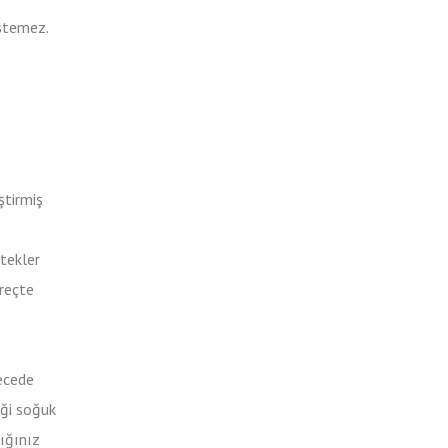
istemez.
ştirmiş
etekler
üreçte
ecede
iği soğuk
lığınız