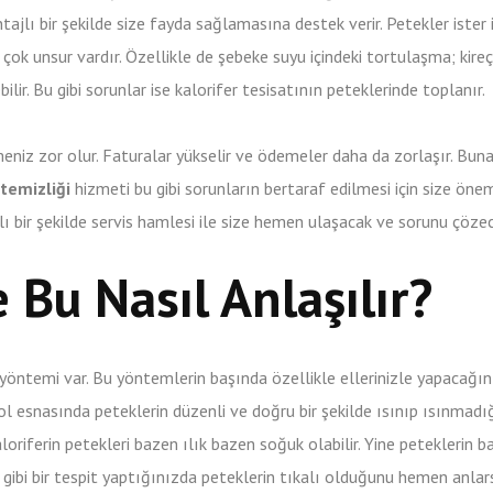
tajlı bir şekilde size fayda sağlamasına destek verir. Petekler ister
çok unsur vardır. Özellikle de şebeke suyu içindeki tortulaşma; kire
ilir. Bu gibi sorunlar ise kalorifer tesisatının peteklerinde toplanır.
etmeniz zor olur. Faturalar yükselir ve ödemeler daha da zorlaşır. Bu
temizliği
hizmeti bu gibi sorunların bertaraf edilmesi için size öneml
lı bir şekilde servis hamlesi ile size hemen ulaşacak ve sorunu çözec
e Bu Nasıl Anlaşılır?
yöntemi var. Bu yöntemlerin başında özellikle ellerinizle yapacağın
l esnasında peteklerin düzenli ve doğru bir şekilde ısınıp ısınmadı
oriferin petekleri bazen ılık bazen soğuk olabilir. Yine peteklerin ba
u gibi bir tespit yaptığınızda peteklerin tıkalı olduğunu hemen anlar