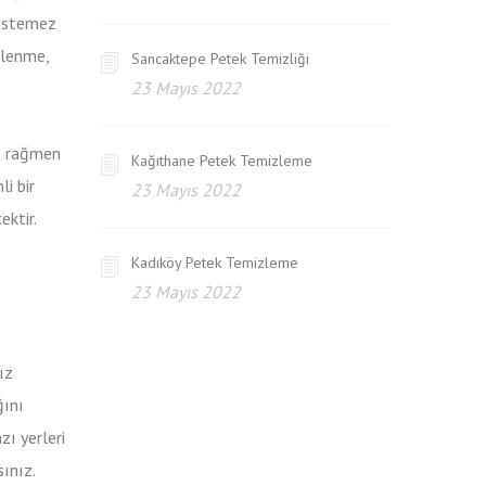
 istemez
çlenme,
Sancaktepe Petek Temizliği
23 Mayıs 2022
na rağmen
Kağıthane Petek Temizleme
i bir
23 Mayıs 2022
ektir.
Kadıköy Petek Temizleme
23 Mayıs 2022
ız
ğını
zı yerleri
sınız.