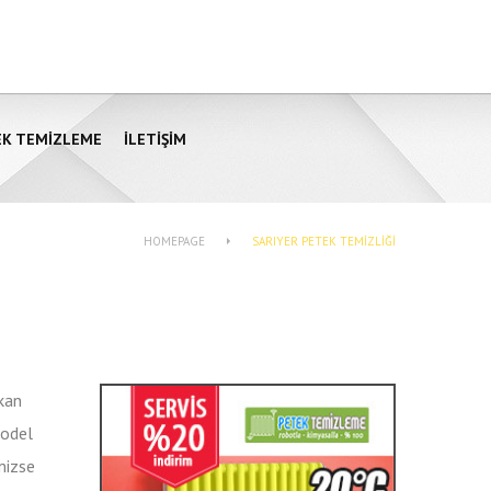
EK TEMIZLEME
İLETIŞIM
HOMEPAGE
SARIYER PETEK TEMIZLIĞI
ıkan
model
mizse