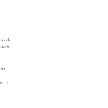
riyodik
msuz bir
aren
sı ile