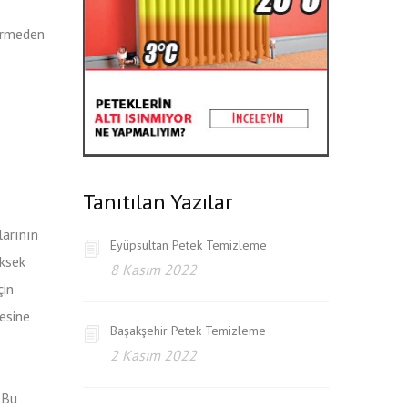
vermeden
Tanıtılan Yazılar
larının
Eyüpsultan Petek Temizleme
üksek
8 Kasım 2022
çin
esine
Başakşehir Petek Temizleme
2 Kasım 2022
 Bu