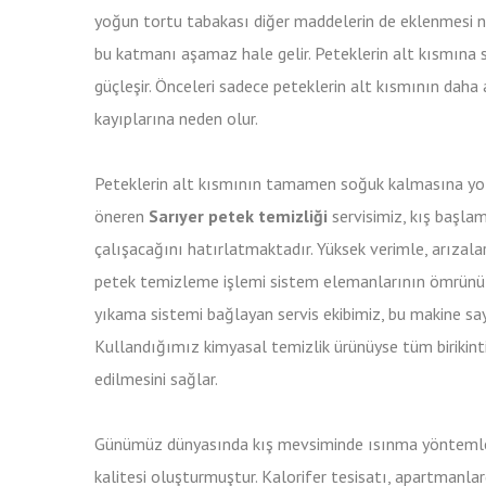
yoğun tortu tabakası diğer maddelerin de eklenmesi n
bu katmanı aşamaz hale gelir. Peteklerin alt kısmına s
güçleşir. Önceleri sadece peteklerin alt kısmının daha 
kayıplarına neden olur.
Peteklerin alt kısmının tamamen soğuk kalmasına yol
öneren
Sarıyer petek temizliği
servisimiz, kış başla
çalışacağını hatırlatmaktadır. Yüksek verimle, arızal
petek temizleme işlemi sistem elemanlarının ömrünü de
yıkama sistemi bağlayan servis ekibimiz, bu makine say
Kullandığımız kimyasal temizlik ürünüyse tüm birikinti
edilmesini sağlar.
Günümüz dünyasında kış mevsiminde ısınma yöntemleri
kalitesi oluşturmuştur. Kalorifer tesisatı, apartmanlard