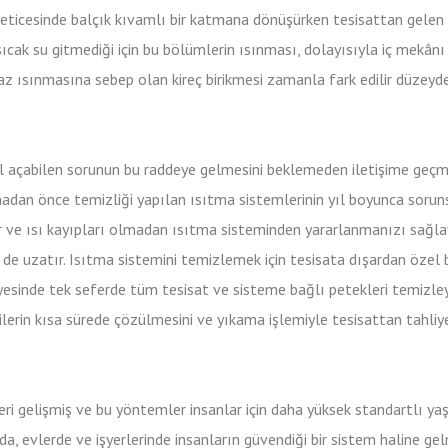
eticesinde balçık kıvamlı bir katmana dönüşürken tesisattan gelen 
ıcak su gitmediği için bu bölümlerin ısınması, dolayısıyla iç mekânı
az ısınmasına sebep olan kireç birikmesi zamanla fark edilir düzeyde
 açabilen sorunun bu raddeye gelmesini beklemeden iletişime geçm
madan önce temizliği yapılan ısıtma sistemlerinin yıl boyunca sorun
ar ve ısı kayıpları olmadan ısıtma sisteminden yararlanmanızı sağl
 uzatır. Isıtma sistemini temizlemek için tesisata dışardan özel b
esinde tek seferde tüm tesisat ve sisteme bağlı petekleri temizleye
lerin kısa sürede çözülmesini ve yıkama işlemiyle tesisattan tahliy
 gelişmiş ve bu yöntemler insanlar için daha yüksek standartlı y
a, evlerde ve işyerlerinde insanların güvendiği bir sistem haline gelm