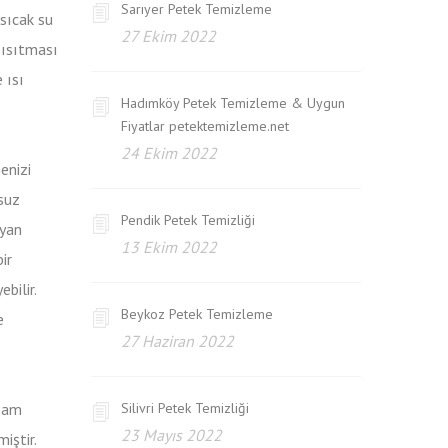
Sarıyer Petek Temizleme
sıcak su
27 Ekim 2022
 ısıtması
 ısı
Hadımköy Petek Temizleme & Uygun
Fiyatlar petektemizleme.net
24 Ekim 2022
enizi
suz
Pendik Petek Temizliği
ayan
13 Ekim 2022
ir
bilir.
Beykoz Petek Temizleme
e
27 Haziran 2022
aşam
Silivri Petek Temizliği
23 Mayıs 2022
iştir.